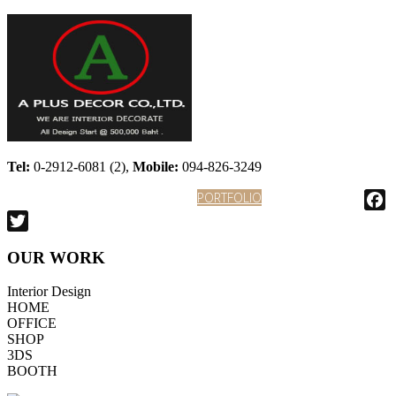
Tel:
0-2912-6081 (2),
Mobile:
094-826-3249
HOME
ABOUT
KNOCKDOWN
PORTFOLIO
KITCHEN
CONTACT
Facebook
Twitter
OUR WORK
Interior Design
HOME
OFFICE
SHOP
3DS
BOOTH