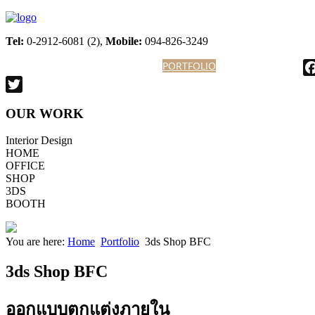
Tel:
0-2912-6081 (2),
Mobile:
094-826-3249
HOME
ABOUT
KNOCKDOWN
PORTFOLIO
KITCHEN
CONTACT
Facebook
Twitter
OUR WORK
Interior Design
HOME
OFFICE
SHOP
3DS
BOOTH
You are here:
Home
Portfolio
3ds Shop BFC
3ds Shop BFC
ออกแบบตกแต่งภายใน